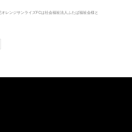
紀オレンジサンライズFCは社会福祉法人ふたば福祉会様と