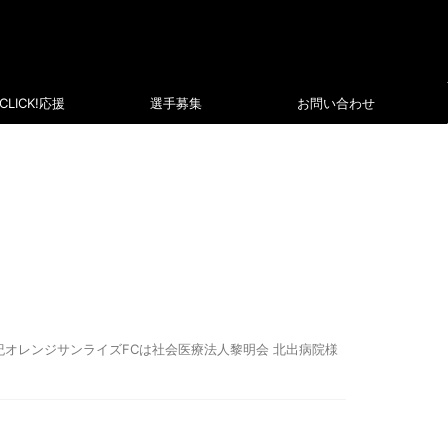
CLICK!応援
選手募集
お問い合わせ
オレンジサンライズFCは社会医療法人黎明会 北出病院様