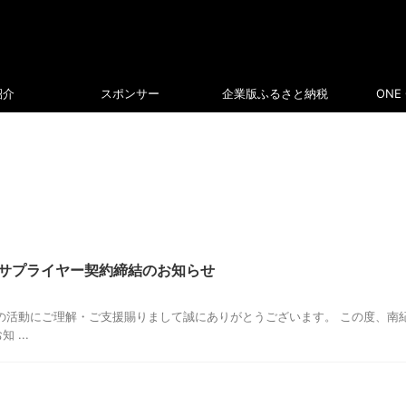
紹介
スポンサー
企業版ふるさと納税
ONE 
とサプライヤー契約締結のお知らせ
の活動にご理解・ご支援賜りまして誠にありがとうございます。 この度、南紀
...