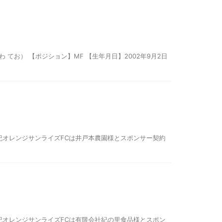
てお） 【ポジション】MF 【生年月日】2002年9月2日
紀オレンジサンライズFCは井戸本農園様とスポンサー契約
紀オレンジサンライズFCは有限会社紀の里食品様とスポン