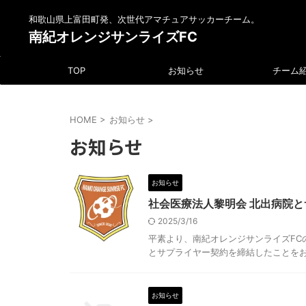
和歌山県上富田町発、次世代アマチュアサッカーチーム。
南紀オレンジサンライズFC
TOP
お知らせ
チーム
HOME
>
お知らせ
>
お知らせ
お知らせ
社会医療法人黎明会 北出病院
2025/3/16
平素より、南紀オレンジサンライズFC
とサプライヤー契約を締結したことをお知 
お知らせ