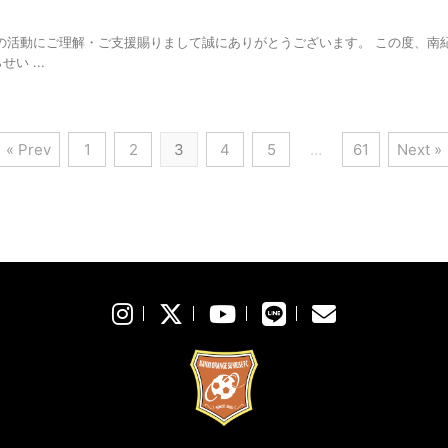
の活動にご理解・ご支援賜りまして誠にありがとうございます。 この度、南
 ...
« Prev
1
2
3
4
5
…
61
Next »