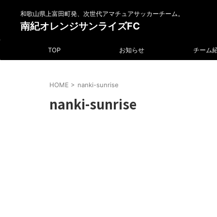
和歌山県上富田町発、次世代アマチュアサッカーチーム。
南紀オレンジサンライズFC
TOP
お知らせ
チーム
HOME
>
nanki-sunrise
nanki-sunrise