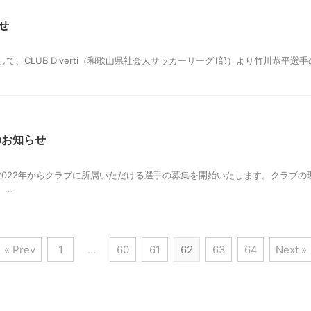
せ
して、CLUB Diverti（和歌山県社会人サッカーリーグ1部）より竹川恭平
のお知らせ
2022年からクラブに所属いただける選手の募集を開始いたします。クラブ
..
« Prev
1
…
60
61
62
63
64
Next »