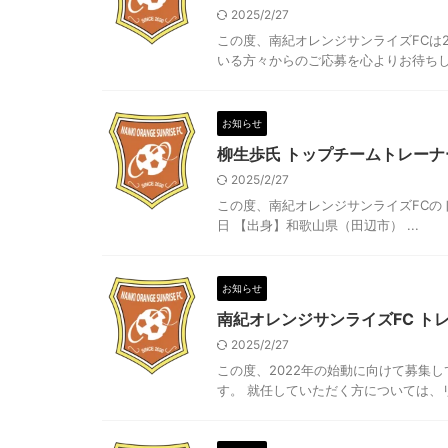
2025/2/27
この度、南紀オレンジサンライズFCは
いる方々からのご応募を心よりお待ちして 
お知らせ
柳生歩氏 トップチームトレー
2025/2/27
この度、南紀オレンジサンライズFCのト
日 【出身】和歌山県（田辺市） ...
お知らせ
南紀オレンジサンライズFC ト
2025/2/27
この度、2022年の始動に向けて募集
す。 就任していただく方については、リリ