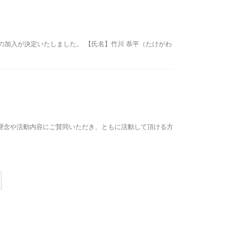
選手の加入が決定いたしました。 【氏名】竹川 恭平（たけがわ
の理念や活動内容にご賛同いただき、ともに活動して頂ける方